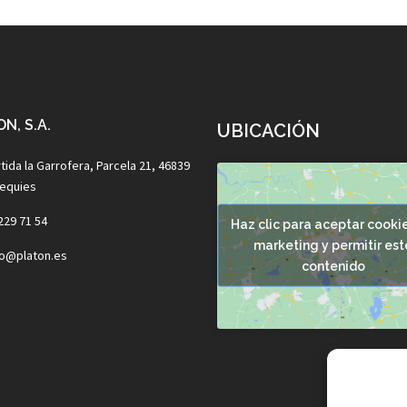
N, S.A.
UBICACIÓN
tida la Garrofera, Parcela 21, 46839
equies
229 71 54
Haz clic para aceptar cooki
marketing y permitir est
fo@platon.es
contenido