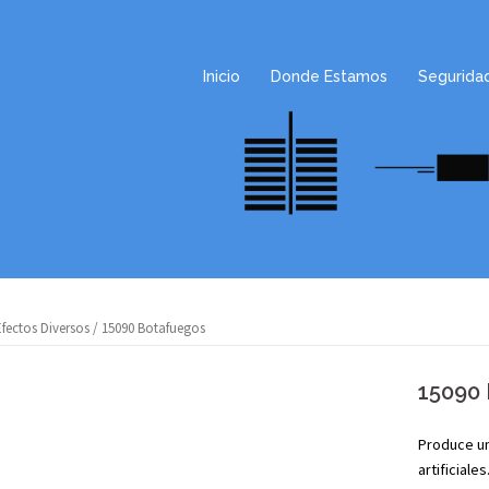
Inicio
Donde Estamos
Segurida
Efectos Diversos
/ 15090 Botafuegos
15090
Produce un
artificiales