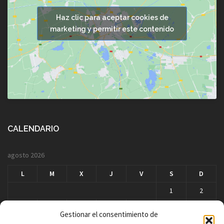
Haz clic para aceptar cookies de
marketing y permitir este contenido
CALENDARIO
agosto 2026
L
M
X
J
V
S
D
1
2
3
4
5
6
7
8
9
Gestionar el consentimiento de