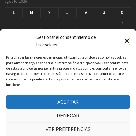
agosto 2026
L
M
X
J
V
S
D
1
2
3
4
5
6
7
8
9
Gestionar el consentimiento de
10
11
12
13
14
15
16
las cookies
17
18
19
20
21
22
23
Para ofrecer las mejores experiencias, utilizamos tecnologías como las cookies
para almacenar y/o acceder a la información del dispositivo. El consentimiento
24
25
26
27
28
29
30
de estas tecnologías nos permitirá procesar datos como el comportamiento de
navegación o las identificaciones únicas en este sitio. No consentir o retirar el
31
consentimiento, puede afectar negativamente a ciertas características y
« Mar
funciones.
ACEPTAR
DENEGAR
VER PREFERENCIAS