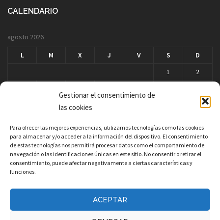
CALENDARIO
agosto 2026
L
M
X
J
V
S
D
1
2
3
4
5
6
7
8
9
Gestionar el consentimiento de
10
11
12
13
14
15
16
las cookies
17
18
19
20
21
22
23
Para ofrecer las mejores experiencias, utilizamos tecnologías como las cookies
para almacenar y/o acceder a la información del dispositivo. El consentimiento
24
25
26
27
28
29
30
de estas tecnologías nos permitirá procesar datos como el comportamiento de
navegación o las identificaciones únicas en este sitio. No consentir o retirar el
31
consentimiento, puede afectar negativamente a ciertas características y
« Mar
funciones.
ACEPTAR