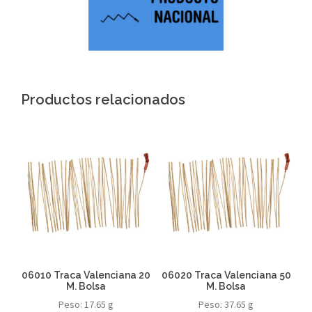
Productos relacionados
06010 Traca Valenciana 20
06020 Traca Valenciana 50
M. Bolsa
M. Bolsa
Peso: 17.65 g
Peso: 37.65 g