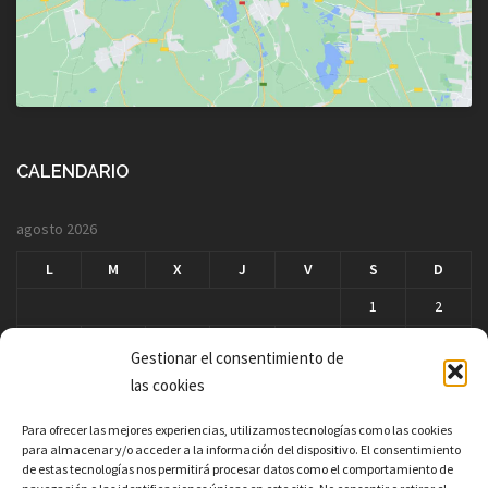
CALENDARIO
agosto 2026
L
M
X
J
V
S
D
1
2
3
4
5
6
7
8
9
Gestionar el consentimiento de
10
11
12
13
14
15
16
las cookies
17
18
19
20
21
22
23
Para ofrecer las mejores experiencias, utilizamos tecnologías como las cookies
para almacenar y/o acceder a la información del dispositivo. El consentimiento
24
25
26
27
28
29
30
de estas tecnologías nos permitirá procesar datos como el comportamiento de