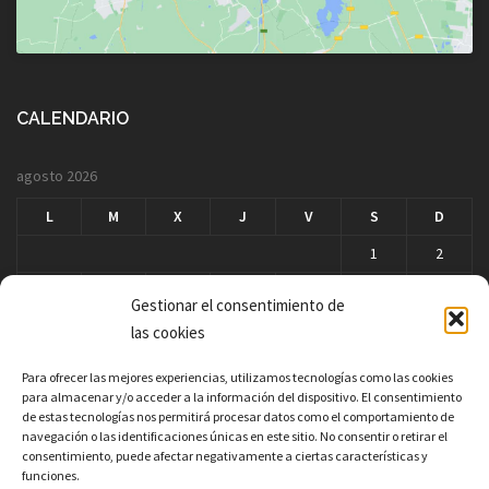
CALENDARIO
agosto 2026
L
M
X
J
V
S
D
1
2
3
4
5
6
7
8
9
Gestionar el consentimiento de
10
11
12
13
14
15
16
las cookies
17
18
19
20
21
22
23
Para ofrecer las mejores experiencias, utilizamos tecnologías como las cookies
para almacenar y/o acceder a la información del dispositivo. El consentimiento
24
25
26
27
28
29
30
de estas tecnologías nos permitirá procesar datos como el comportamiento de
navegación o las identificaciones únicas en este sitio. No consentir o retirar el
31
consentimiento, puede afectar negativamente a ciertas características y
« Mar
funciones.